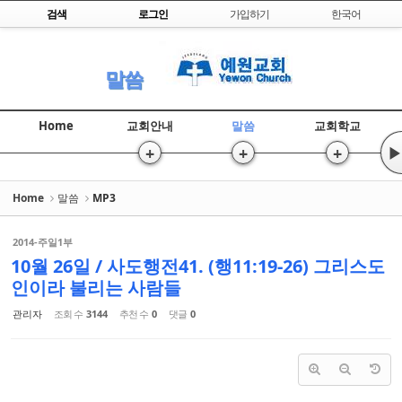
Skip to content
검색
로그인
가입하기
한국어
Sketchbook5, 스케치북5
말씀
Home
교회안내
말씀
교회학교
+
+
+
▶
Sketchbook5, 스케치북5
Home
말씀
MP3
2014-주일1부
10월 26일 / 사도행전41. (행11:19-26) 그리스도
인이라 불리는 사람들
관리자
조회 수
3144
추천 수
0
댓글
0