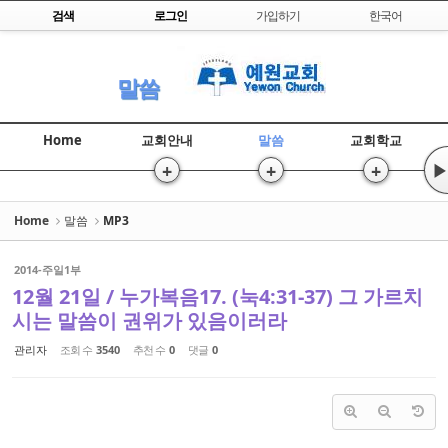
Skip to content
검색
로그인
가입하기
한국어
Sketchbook5, 스케치북5
말씀
Home
교회안내
말씀
교회학교
+
+
+
▶
Sketchbook5, 스케치북5
Home
말씀
MP3
2014-주일1부
12월 21일 / 누가복음17. (눅4:31-37) 그 가르치
시는 말씀이 권위가 있음이러라
관리자
조회 수
3540
추천 수
0
댓글
0