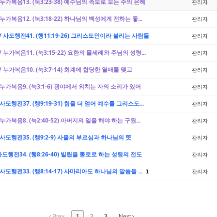
/ 누가복음13. (눅3:23-38) 예수님의 족보로 보는 주의 은혜
관리자
/ 누가복음12. (눅3:18-22) 하나님의 백성에게 전하는 좋...
관리자
 / 사도행전41. (행11:19-26) 그리스도인이라 불리는 사람들
관리자
 / 누가복음11. (눅3:15-22) 요한의 물세례와 주님의 성령...
관리자
 / 누가복음10. (눅3:7-14) 회계에 합당한 열매를 맺고
관리자
/ 누가복음9. (눅3:1-6) 광야에서 외치는 자의 소리가 있어
관리자
/ 사도행전37. (행9:19-31) 힘을 더 얻어 예수를 그리스도...
관리자
/ 누가복음8. (눅2:40-52) 아버지의 일을 해야 하는 구원...
관리자
/ 사도행전35. (행9:2-9) 사울의 부르심과 하나님의 뜻
관리자
 사도행전34. (행8:26-40) 빌립을 통로로 하는 성령의 전도
관리자
/ 사도행전33. (행8:14-17) 사마리아도 하나님의 말씀을 ...
관리자
1
Prev
1
2
3
Next