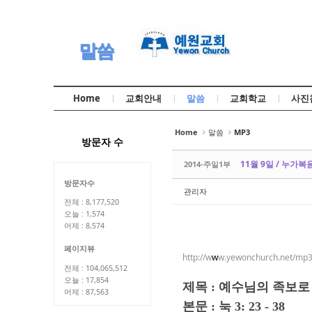
Sketchbook5, 스케치북5
Sketchbook5, 스케치북5
말씀
Home
교회안내
말씀
교회학교
사진
Sketchbook5, 스케치북5
Sketchbook5, 스케치북5
Home
말씀
MP3
방문자 수
11월 9일 / 누가복
2014-주일1부
방문자수
관리자
전체 : 8,177,520
오늘 : 1,574
어제 : 8,574
페이지뷰
http://w
w
w.yewonchurch.net/mp
전체 : 104,065,512
오늘 : 17,854
제목 : 예수님의 족보로
어제 : 87,563
본
문 : 눅 3: 23 - 38