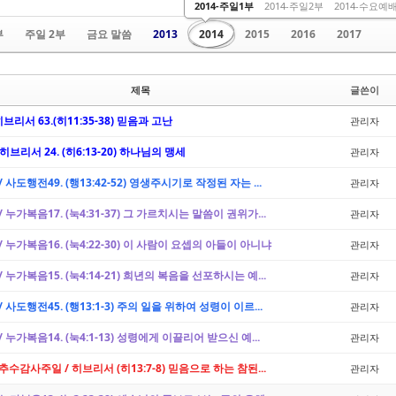
2014-주일1부
2014-주일2부
2014-수요예
부
주일 2부
금요 말씀
2013
2014
2015
2016
2017
제목
글쓴이
히브리서 63.(히11:35-38) 믿음과 고난
관리자
 히브리서 24. (히6:13-20) 하나님의 맹세
관리자
 / 사도행전49. (행13:42-52) 영생주시기로 작정된 자는 ...
관리자
 / 누가복음17. (눅4:31-37) 그 가르치시는 말씀이 권위가...
관리자
 / 누가복음16. (눅4:22-30) 이 사람이 요셉의 아들이 아니냐
관리자
 / 누가복음15. (눅4:14-21) 희년의 복음을 선포하시는 예...
관리자
 / 사도행전45. (행13:1-3) 주의 일을 위하여 성령이 이르...
관리자
 / 누가복음14. (눅4:1-13) 성령에게 이끌리어 받으신 예...
관리자
 추수감사주일 / 히브리서 (히13:7-8) 믿음으로 하는 참된...
관리자