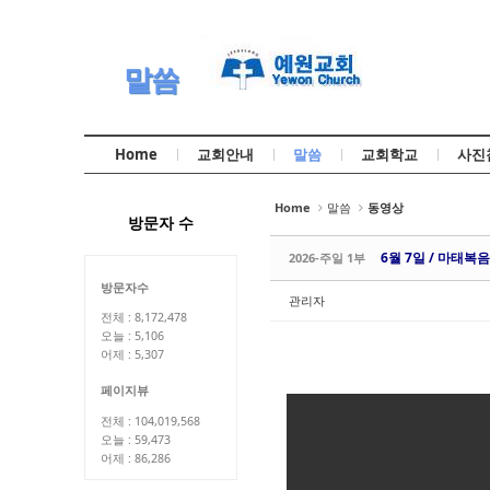
Sketchbook5, 스케치북5
Sketchbook5, 스케치북5
말씀
Home
교회안내
말씀
교회학교
사진
Sketchbook5, 스케치북5
Sketchbook5, 스케치북5
Home
말씀
동영상
방문자 수
6월 7일 / 마태복음 
2026-주일 1부
방문자수
관리자
전체 : 8,172,478
오늘 : 5,106
어제 : 5,307
페이지뷰
전체 : 104,019,568
오늘 : 59,473
어제 : 86,286