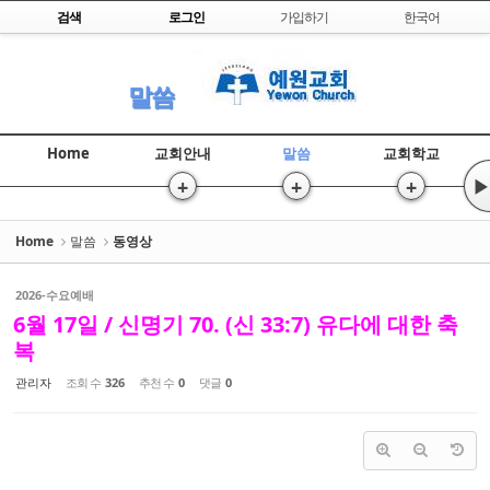
Skip to content
검색
로그인
가입하기
한국어
Sketchbook5, 스케치북5
말씀
Home
교회안내
말씀
교회학교
+
+
+
▶
Sketchbook5, 스케치북5
Home
말씀
동영상
2026-수요예배
6월 17일 / 신명기 70. (신 33:7) 유다에 대한 축
복
관리자
조회 수
326
추천 수
0
댓글
0